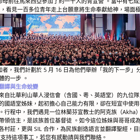
和師母前往馬來西亞參加了約一千人的青宣營 。當中有七成是
夜，看見一百多位青年走上台願意將生命奉獻給神，場面極
參加者，我們計劃於 5 月 16 日為他們舉辦「我的下一步
體的一步 。
翻譯與生命蛻變
來自比華利山華人浸信會（含國、粵、英語堂）的九位隊
的國語堂姊妹，起初擔心自己能力有限，卻在短宣中使用
。行程中，我們遇見一位林蘭芬宣教士的阿克族（Akha）
帶領信主，是該族首位基督徒 。如今這位姊妹與哥哥成
各村莊，更與 SIL 合作，為民族創造語言並翻譯聖經，
望支持這項事工，若您有感動請與我們聯絡。