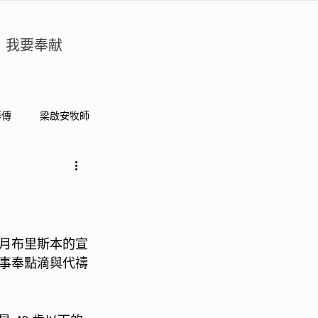
我要奉献
華傳
梁啟安牧師
月布里斯本的宣
事奉點滴與代禱