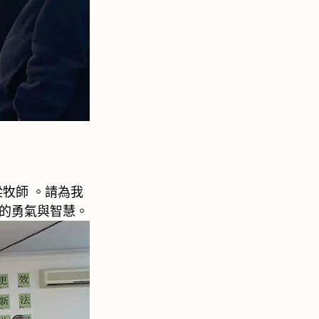
梁牧師 。請為我
的勇氣與智慧。