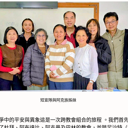
短宣隊與阿克族姊妹
爭中的平安與異象這是一次跨教會組合的旅程 。我們首
了杜拜、阿布達比、阿支曼及巴林的教會，並踏足沙特（