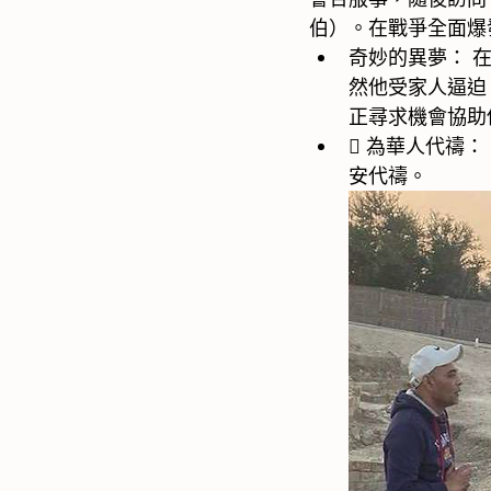
伯）。在戰爭全面爆
奇妙的異夢： 
然他受家人逼迫
正尋求機會協助
 為華人代禱
安代禱。