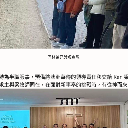
巴林弟兄與短宣隊
轉為半職服事，預備將澳洲華傳的領導責任移交給 Ken 
求主與梁牧師同在，在面對新事奉的挑戰時，有從神而來