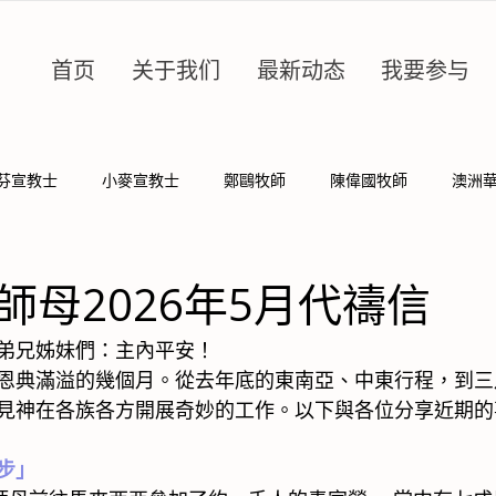
首页
关于我们
最新动态
我要参与
芬宣教士
小麥宣教士
鄭鷗牧師
陳偉國牧師
澳洲
師母2026年5月代禱信
弟兄姊妹們：主內平安！
恩典滿溢的幾個月。從去年底的東南亞、中東行程，到三
見神在各族各方開展奇妙的工作。以下與各位分享近期的
步」