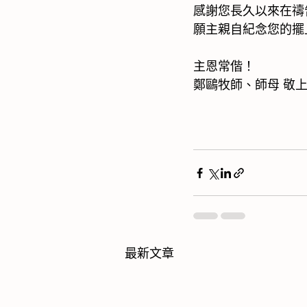
感謝您長久以來在禱
願主親自紀念您的擺
主恩常偕！
鄭鷗牧師、師母 敬
最新文章