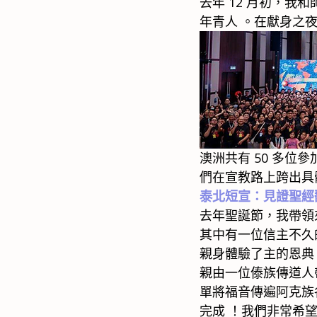
去年 12 月初，我
年青人 。在獻身之
澳洲共有 50 多位
們在宣教路上跨出具
泰北短宣：見證聖經
去年聖誕節，我帶領
其中有一位信主不久
親身體驗了主的恩典
親由一位傣族傳道人
單將福音傳遍阿克族
完成 ！我們非常希