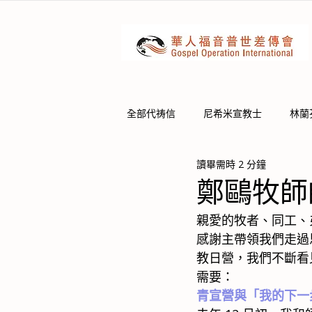
全部代祷信
尼希米宣教士
林蘭
讀畢需時 2 分鐘
鄭鷗牧師
親愛的牧者、同工、
感謝主帶領我們走過
教日營，我們不斷看
需要：
青宣營與「我的下一