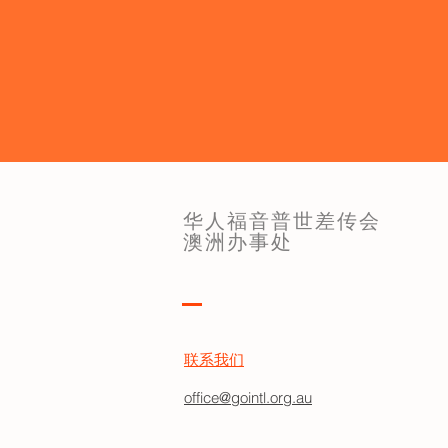
华人福音普世差传会
澳洲办事处
联系我们
office@gointl.org.au