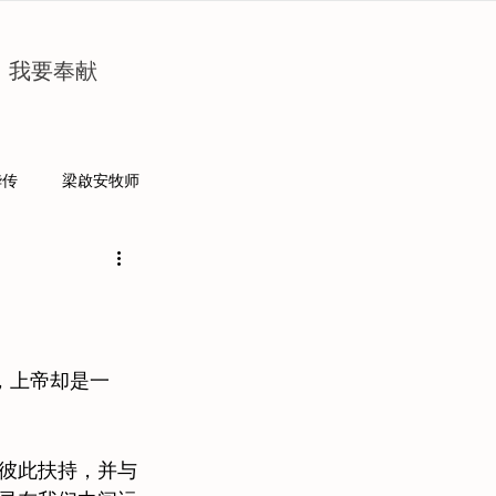
我要奉献
华传
梁啟安牧师
，上帝却是一
彼此扶持，并与