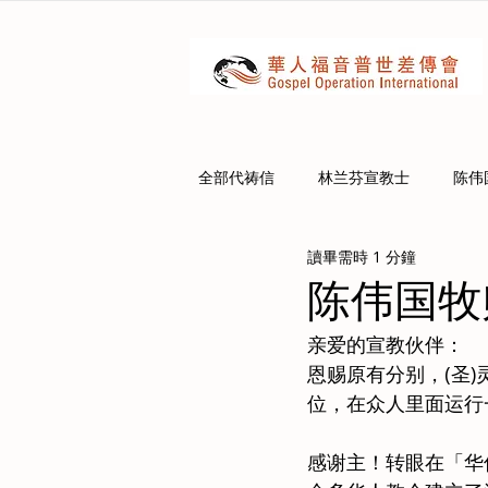
全部代祷信
林兰芬宣教士
陈伟
讀畢需時 1 分鐘
陈伟国牧师
亲爱的宣教伙伴：
恩赐原有分别，(圣
位，在众人里面运行一
感谢主！转眼在「华