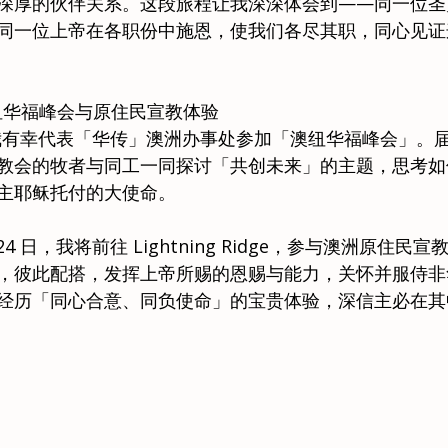
深厚的伙伴关系。这段旅程让我深深体会到——同一位圣
同一位上帝在各职份中施恩，使我们各尽其职，同心见证
澳纽华福峰会与原住民宣教体验
 日，我有幸代表「华传」澳洲办事处参加「澳纽华福峰会」。
教会的牧者与同工一同探讨「共创未来」的主题，思考如
主耶稣托付的大使命。
24 日，我将前往 Lightning Ridge，参与澳洲原住民
，彼此配搭，发挥上帝所赐的恩赐与能力，关怀并服侍非
经历「同心合意、同负使命」的宝贵体验，深信主必在其