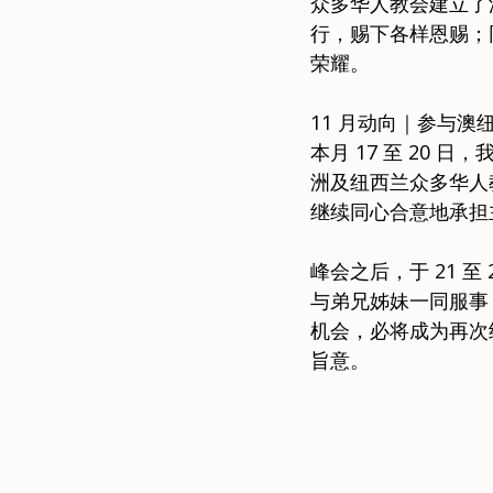
众多华人教会建立了
行，赐下各样恩赐；
荣耀。
11 月动向｜参与
本月 17 至 20
洲及纽西兰众多华人
继续同心合意地承担
峰会之后，于 21 至 
与弟兄姊妹一同服事
机会，必将成为再次
旨意。