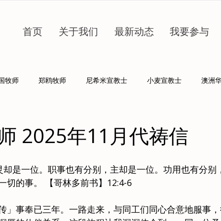
首页
关于我们
最新动态
我要参与
国牧师
郑鸥牧师
尼希米宣教士
小麦宣教士
澳洲
 2025年11月代祷信
)灵却是一位。职事也有分别，主却是一位。功用也有分别
切的事。 【哥林多前书】12:4-6
传」事奉已三年。一路走来，与同工们同心合意地服事，