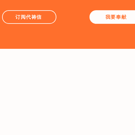
订阅代祷信
我要奉献