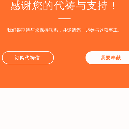
感谢您的代祷与支持！
度。 · 恳求神带领更多同工与志愿者加入华传，特别是在布
里斯本、悉尼、伯斯的动员
科技等领域。求主感动更多
​我们很期待与您保持联系，并邀请您一起参与这项事工。
订阅代祷信
我要奉献