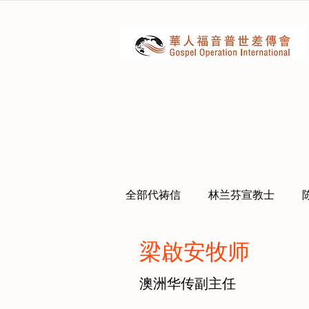
全部代祷信
林兰芬宣教士
梁啟安牧师
澳洲华传副主任