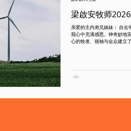
梁啟安牧师202
亲爱的主内弟兄姊妹： 自去
我心中充满感恩。神奇妙地
心的牧者、领袖与会众建立
情接待和真诚邀请让我深为
会，得以建立深厚且结实的
手服事神的基础。 代祷事項： · 请为我们与各教会及机构
建立的众多关系向神献上感
化，成为属灵的网络，使我
同推动神国度在本地及海外跨
济”的伙伴，彼此扶持，在不
理。 · 求主若是祂的旨意，能在墨尔本成立一支由不同教会
及机构成员组成的跨文化团
团队去关怀和服事来到我们
的管道。盼望这支团队能像“
迎接神托付的使命，将福音