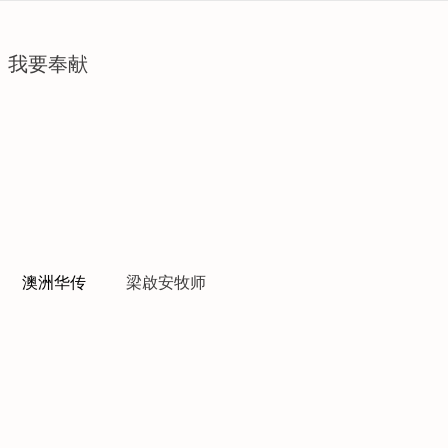
我要奉献
澳洲华传
梁啟安牧师