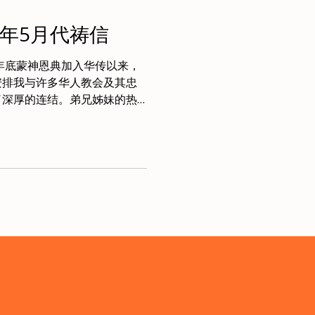
6年5月代祷信
年底蒙神恩典加入华传以来，
安排我与许多华人教会及其忠
了深厚的连结。弟兄姊妹的热
感动。我感谢神赐予我这些机
关系，以及未来持续合作、携
恩。求主带领这些连结不断深
们能携手合作、资源共享，共
文化事工。愿我们像“同舟共
同文化中彰显基督的爱与真
队。愿主赐智慧与能力，装备
面前的万国万民，成为神祝福
百川汇海”，集各方恩赐，共同
带给更多族群，扩展神的国